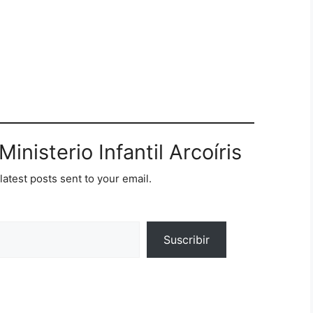
pareca envuelto en sombras, un
da, como…
inisterio Infantil Arcoíris
latest posts sent to your email.
Suscribir