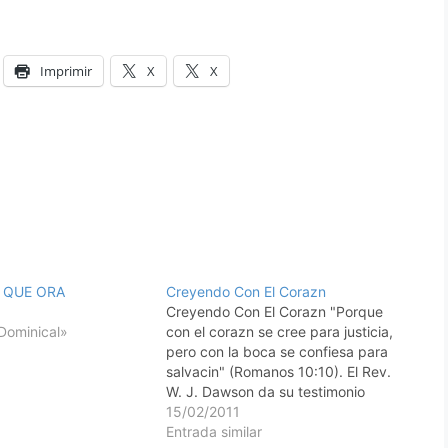
Imprimir
X
X
 QUE ORA
Creyendo Con El Corazn
Creyendo Con El Corazn "Porque
Dominical»
con el corazn se cree para justicia,
pero con la boca se confiesa para
salvacin" (Romanos 10:10). El Rev.
W. J. Dawson da su testimonio
como sigue: "Yo me recuerdo muy
15/02/2011
bien que, cuando todo en mi vida
Entrada similar