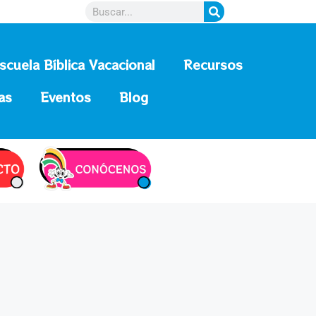
scuela Bíblica Vacacional
Recursos
as
Eventos
Blog