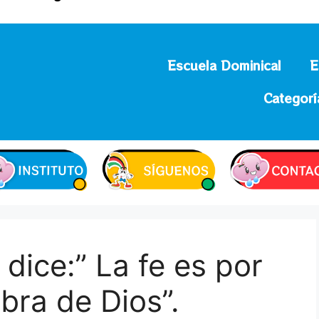
Escuela Dominical
E
Categorí
dice:” La fe es por
labra de Dios”.