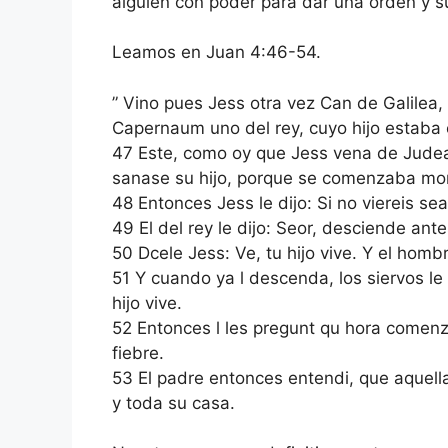
alguien con poder para dar una orden y su
Leamos en Juan 4:46-54.
” Vino pues Jess otra vez Can de Galilea
Capernaum uno del rey, cuyo hijo estaba
47 Este, como oy que Jess vena de Judea 
sanase su hijo, porque se comenzaba mor
48 Entonces Jess le dijo: Si no viereis sea
49 El del rey le dijo: Seor, desciende ant
50 Dcele Jess: Ve, tu hijo vive. Y el hombr
51 Y cuando ya l descenda, los siervos le 
hijo vive.
52 Entonces l les pregunt qu hora comenz es
fiebre.
53 El padre entonces entendi, que aquella 
y toda su casa.