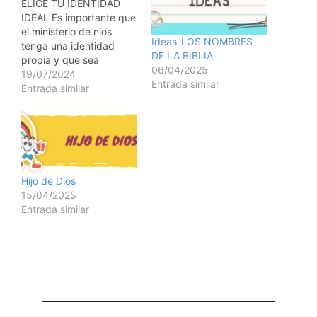
ELIGE TU IDENTIDAD
IDEAL Es importante que
el ministerio de nios
Ideas-LOS NOMBRES
tenga una identidad
DE LA BIBLIA
propia y que sea
06/04/2025
atractiva. Dale un
19/07/2024
Entrada similar
nombre y logo nico que
Entrada similar
llame la atencin de los
nios pero que les de
confianza a los padres.
Busca personas de tu
equipo que puedan
ayudarte a desarrollar…
Hijo de Dios
15/04/2025
Entrada similar