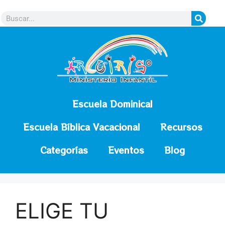
contenido
Escuela Dominical
Escuela Bíblica Vacacional
Recursos
Categorías
Eventos
Blog
ELIGE TU