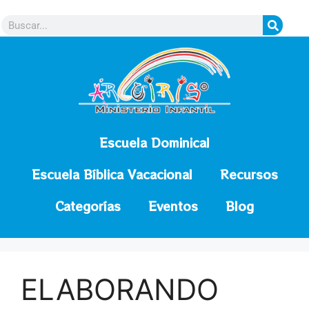
contenido
Escuela Dominical
Escuela Bíblica Vacacional
Recursos
Categorías
Eventos
Blog
ELABORANDO