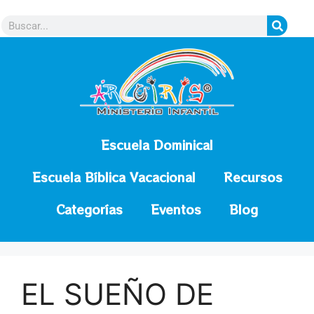
contenido
Escuela Dominical
Escuela Bíblica Vacacional
Recursos
Categorías
Eventos
Blog
EL SUEÑO DE