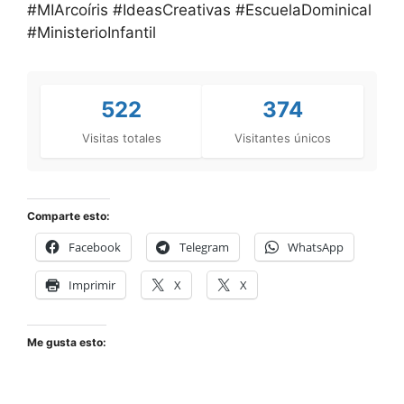
#MIArcoíris #IdeasCreativas #EscuelaDominical
#MinisterioInfantil
522
374
Visitas totales
Visitantes únicos
Comparte esto:
Facebook
Telegram
WhatsApp
Imprimir
X
X
Me gusta esto: