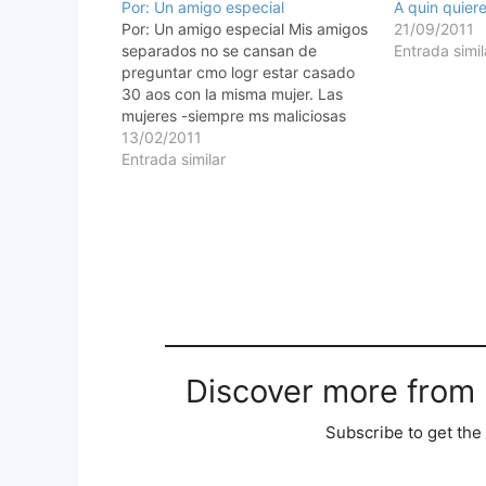
Por: Un amigo especial
A quin quier
Por: Un amigo especial Mis amigos
21/09/2011
separados no se cansan de
Entrada simil
preguntar cmo logr estar casado
30 aos con la misma mujer. Las
mujeres -siempre ms maliciosas
que los hombres, no le preguntan
13/02/2011
a mi esposa cmo ella puede estar
Entrada similar
casada con el mismo hombre, pero
s cmo ella puede…
Discover more from M
Subscribe to get the 