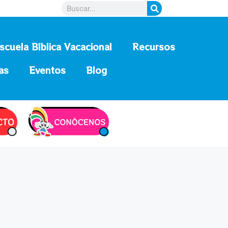
scuela Bíblica Vacacional
Recursos
as
Eventos
Blog