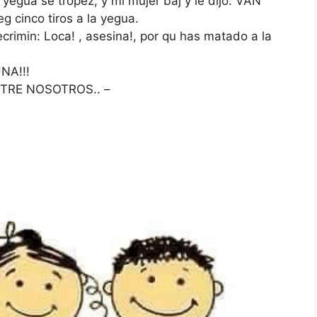
 yegua se tropez, y mi mujer baj y le dijo: VAN
eg cinco tiros a la yegua.
crimin: Loca! , asesina!, por qu has matado a la
UNA!!!
NTRE NOSOTROS.. –