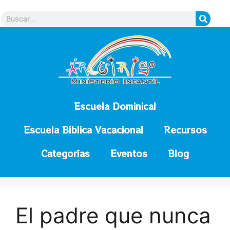
contenido
Escuela Dominical
Escuela Bíblica Vacacional
Recursos
Categorías
Eventos
Blog
El padre que nunca