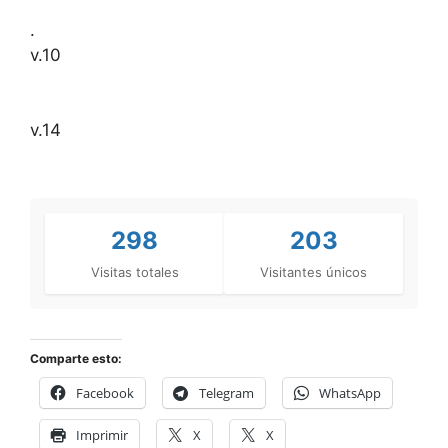
.
v.10
v.14
298
203
Visitas totales
Visitantes únicos
Comparte esto:
Facebook
Telegram
WhatsApp
Imprimir
X
X