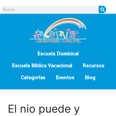
contenido
Escuela Dominical
Escuela Bíblica Vacacional
Recursos
Categorías
Eventos
Blog
El nio puede y