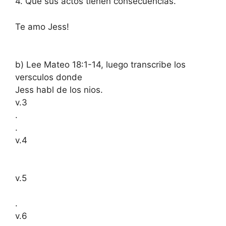
4. Que sus actos tienen consecuencias.
Te amo Jess!
b) Lee Mateo 18:1-14, luego transcribe los
versculos donde
Jess habl de los nios.
v.3
.
.
v.4
v.5
.
v.6