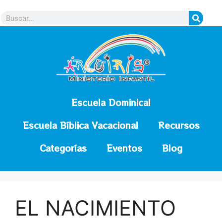
contenido
Escuela Dominical
Escuela Bíblica Vacacional
Recursos
Categorías
Eventos
Blog
EL NACIMIENTO