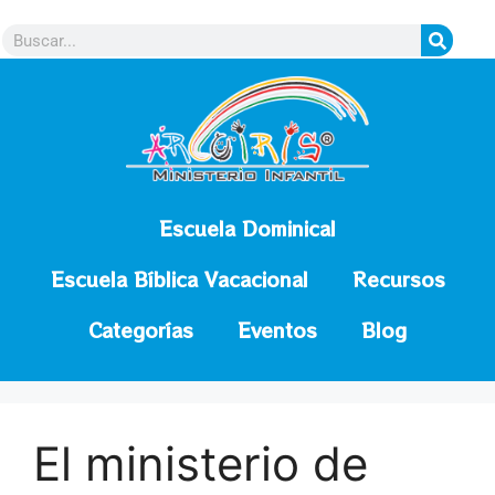
contenido
Escuela Dominical
Escuela Bíblica Vacacional
Recursos
Categorías
Eventos
Blog
El ministerio de