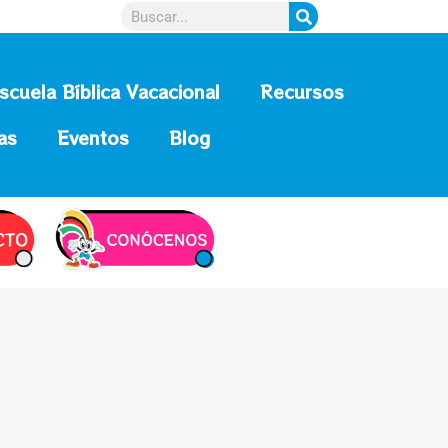
scuela Bíblica Vacacional
Recursos
as
Eventos
Blog