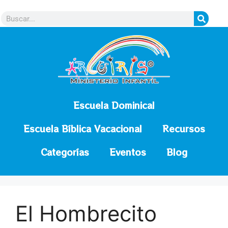
contenido
Escuela Dominical
Escuela Bíblica Vacacional
Recursos
Categorías
Eventos
Blog
El Hombrecito