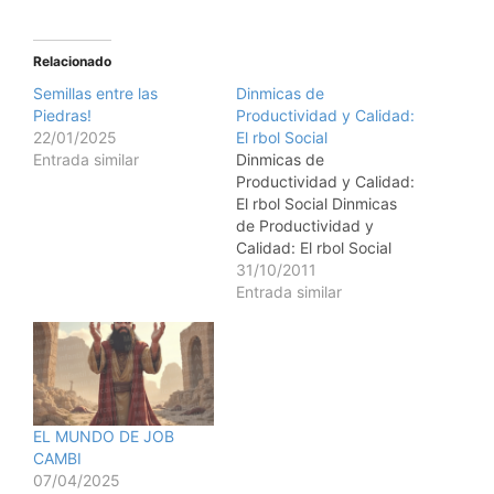
Relacionado
Semillas entre las
Dinmicas de
Piedras!
Productividad y Calidad:
22/01/2025
El rbol Social
Entrada similar
Dinmicas de
Productividad y Calidad:
El rbol Social Dinmicas
de Productividad y
Calidad: El rbol Social
OBJETIVO: l. Ofrecer
31/10/2011
una forma creativa y
Entrada similar
accesible de apropiarse,
utilizar y manejar, un
modelo de interpretacin
estructural de un grupo
y de la sociedad. II.
Lograr que se entienda a
EL MUNDO DE JOB
un grupo y…
CAMBI
07/04/2025