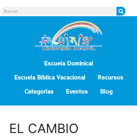
contenido
Escuela Dominical
Escuela Bíblica Vacacional
Recursos
Categorías
Eventos
Blog
EL CAMBIO