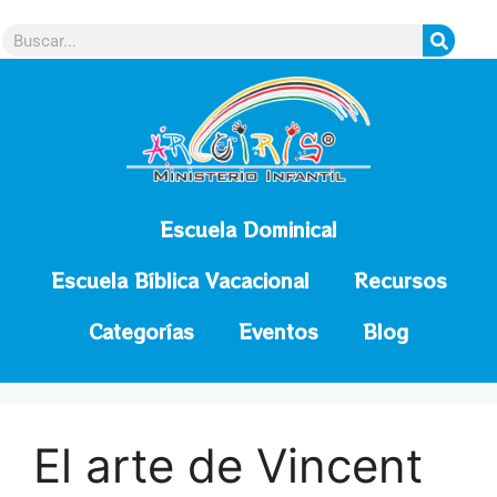
contenido
Escuela Dominical
Escuela Bíblica Vacacional
Recursos
Categorías
Eventos
Blog
El arte de Vincent