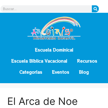
contenido
Escuela Dominical
Escuela Bíblica Vacacional
Recursos
Categorías
Eventos
Blog
El Arca de Noe