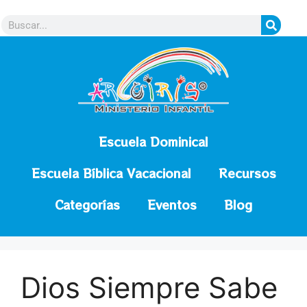
contenido
Escuela Dominical
Escuela Bíblica Vacacional
Recursos
Categorías
Eventos
Blog
Dios Siempre Sabe