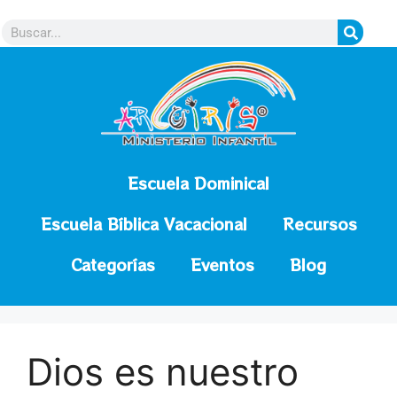
contenido
Escuela Dominical
Escuela Bíblica Vacacional
Recursos
Categorías
Eventos
Blog
Dios es nuestro