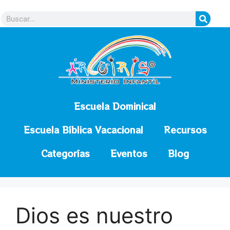
contenido
Escuela Dominical
Escuela Bíblica Vacacional
Recursos
Categorías
Eventos
Blog
Dios es nuestro