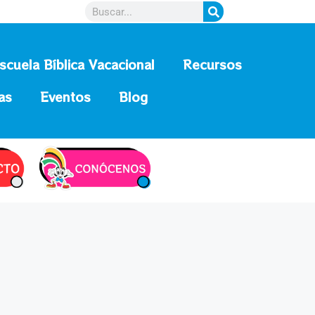
scuela Bíblica Vacacional
Recursos
as
Eventos
Blog