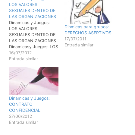
LOS VALORES
SEXUALES DENTRO DE
LAS ORGANIZACIONES
Dinamicas y Juegos:
Dinmicas para grupos:
LOS VALORES
DERECHOS ASERTIVOS
SEXUALES DENTRO DE
17/07/2011
LAS ORGANIZACIONES
Entrada similar
Dinamicasy Juegos: LOS
VALORES SEXUALES
16/07/2012
DENTRO DE LAS
Entrada similar
ORGANIZACIONES
OBJETIVO I. Identificar
un rango de
consideraciones
personales, ticas,
profesionales y
Dinamicas y Juegos:
organizacionales con
CONTRATO
referencia a las
CONFIDENCIAL
relaciones sexuales que
27/06/2012
tienen lugar entre los
Entrada similar
miembros de una
organizacin. II.