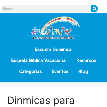
contenido
Escuela Dominical
Escuela Bíblica Vacacional
Recursos
Categorías
Eventos
Blog
Dinmicas para