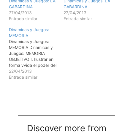
Dinamicas y Juegos: LA
Dinamicas y Juegos: LA
GABARDINA
GABARDINA
27/04/2013
27/04/2013
Entrada similar
Entrada similar
Dinamicas y Juegos:
MEMORIA
Dinamicas y Juegos:
MEMORIA Dinamicas y
Juegos: MEMORIA
OBJETIVO I. Ilustrar en
forma vvida el poder del
cerebro para hacer una
22/04/2013
remembranza inmediata.
Entrada similar
II. Demostrar que los
factores aprendidos se
pueden capturar casi de
inmediato. TIEMPO:
Duracin: 5 Minutos
TAMAO DEL GRUPO: 25
Participantes LUGAR:
Aula Normal Un saln
Discover more from
amplio…