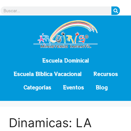
contenido
Escuela Dominical
Escuela Bíblica Vacacional
Recursos
Categorías
Eventos
Blog
Dinamicas: LA