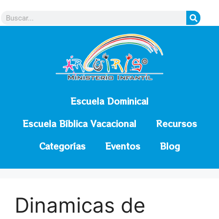
contenido
Escuela Dominical
Escuela Bíblica Vacacional
Recursos
Categorías
Eventos
Blog
Dinamicas de