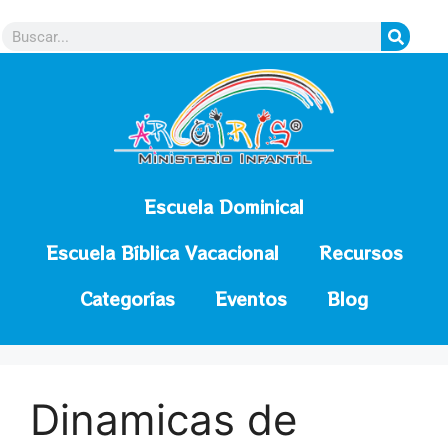
contenido
Escuela Dominical
Escuela Bíblica Vacacional
Recursos
Categorías
Eventos
Blog
Dinamicas de