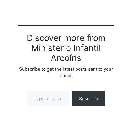
poder realimentarla. -
Observar los distintos
problemas que se
pueden dar en la
comunicacin.
PARTICIPANTES: El
Discover more from
nmero de participantes
Ministerio Infantil
es indeterminado. Esta
actividad se puede
Arcoíris
realizar con todo…
Subscribe to get the latest posts sent to your
email.
Suscribir