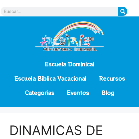
contenido
Escuela Dominical
Escuela Bíblica Vacacional
Recursos
Categorías
Eventos
Blog
DINAMICAS DE