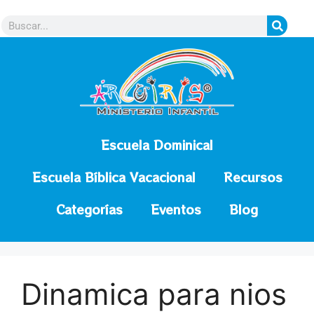
contenido
Escuela Dominical
Escuela Bíblica Vacacional
Recursos
Categorías
Eventos
Blog
Dinamica para nios