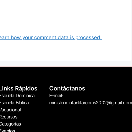
earn how your comment data is processed.
Links Rápidos
Contáctanos
Escuela Dominical
E-mail:
Escuela Bíblica
ministerioinfantilarcoiris2002@gmail.com
Vacacional
Recursos
Categorías
Eventos