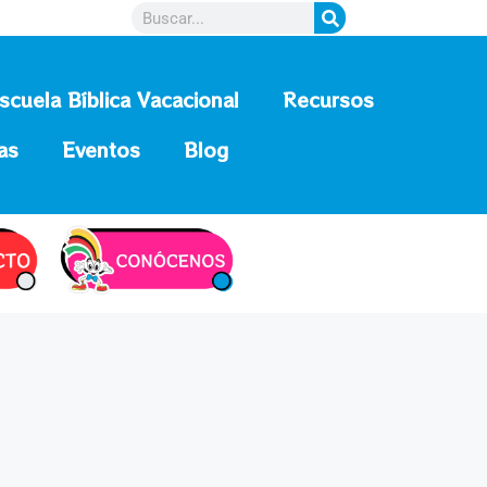
scuela Bíblica Vacacional
Recursos
as
Eventos
Blog