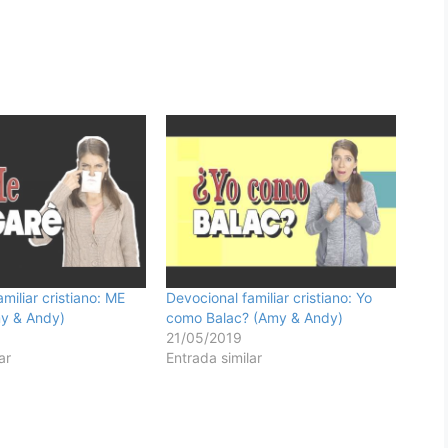
miliar cristiano: ME
Devocional familiar cristiano: Yo
y & Andy)
como Balac? (Amy & Andy)
21/05/2019
ar
Entrada similar