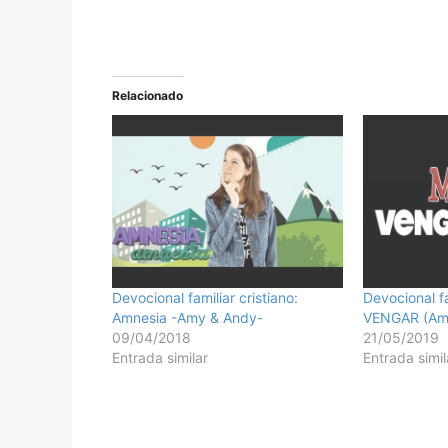
Relacionado
Devocional familiar cristiano:
Devocional fa
Amnesia -Amy & Andy-
VENGAR (Am
09/04/2018
21/05/2019
Entrada similar
Entrada simil