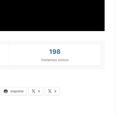
198
Visitantes únicos
Imprimir
X
X