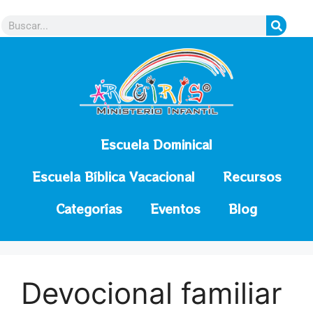
contenido
Escuela Dominical
Escuela Bíblica Vacacional
Recursos
Categorías
Eventos
Blog
Devocional familiar