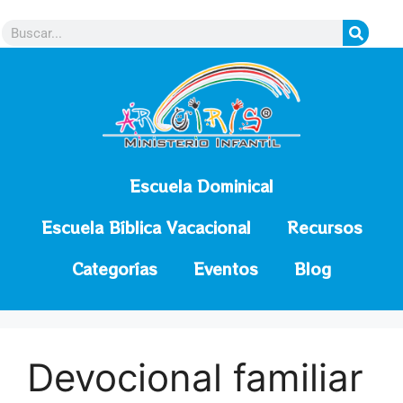
contenido
Escuela Dominical
Escuela Bíblica Vacacional
Recursos
Categorías
Eventos
Blog
Devocional familiar