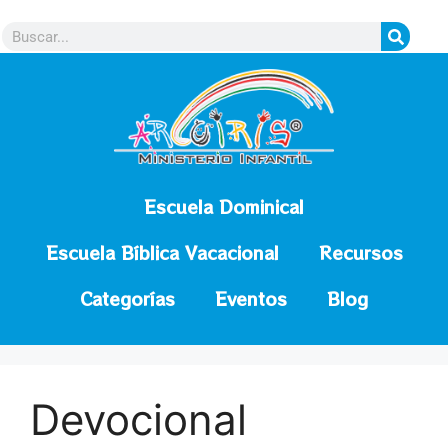
contenido
Escuela Dominical
Escuela Bíblica Vacacional
Recursos
Categorías
Eventos
Blog
Devocional