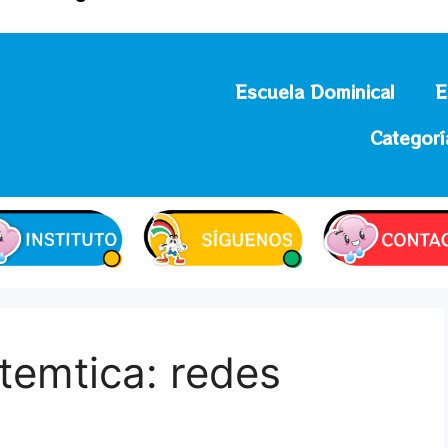
Escuela Dominical
E
Categorí
 temtica: redes