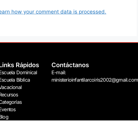
earn how your comment data is processed.
Links Rápidos
Contáctanos
Escuela Dominical
E-mail:
Escuela Bíblica
ministerioinfantilarcoiris2002@gmail.com
Vacacional
Recursos
Categorías
Eventos
Blog