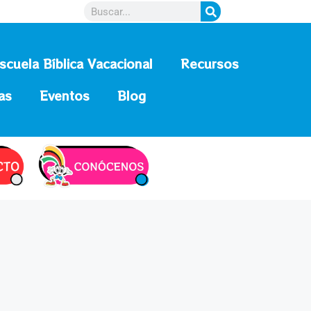
scuela Bíblica Vacacional
Recursos
as
Eventos
Blog