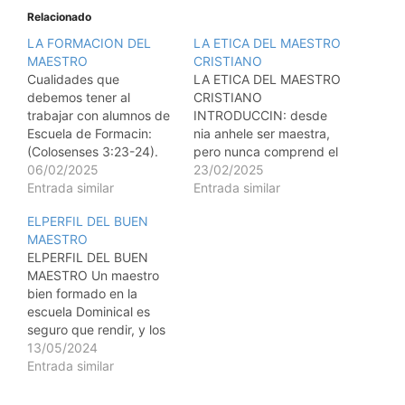
Relacionado
LA FORMACION DEL
LA ETICA DEL MAESTRO
MAESTRO
CRISTIANO
Cualidades que
LA ETICA DEL MAESTRO
debemos tener al
CRISTIANO
trabajar con alumnos de
INTRODUCCIN: desde
Escuela de Formacin:
nia anhele ser maestra,
(Colosenses 3:23-24).
pero nunca comprend el
Ser alcanzados por
06/02/2025
concepto de la tica en la
23/02/2025
Cristo. (profesin de fe)
Entrada similar
maestra cristiana, solo
Entrada similar
Visin. Brindar educacin
hasta que crec y me
ELPERFIL DEL BUEN
Cristocntrica.. Ensear
convert en una de ellas.
MAESTRO
como Cristo lo hizo.
Comprend el concepto
ELPERFIL DEL BUEN
Engrandecer el nombre
cuando me forme
MAESTRO Un maestro
de Dios en todo. En el
profesionalmente como
bien formado en la
trato con los alumnos.
una maestra y entend
escuela Dominical es
Carcter. Firme en la
que la tica es…
seguro que rendir, y los
enseanza. Asistir con…
nios alcanzaran madurez
13/05/2024
y estabilidad en su
Entrada similar
estado emocional, una
iglesia que forma sus