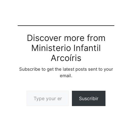
lderes se hace slida, y
cumple con el propsito
de cristo Jess,La tarea
de actualizacin y
adiestramiento no…
Discover more from
Ministerio Infantil
Arcoíris
Subscribe to get the latest posts sent to your
email.
Suscribir