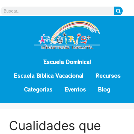
contenido
Escuela Dominical
Escuela Bíblica Vacacional
Recursos
Categorías
Eventos
Blog
Cualidades que