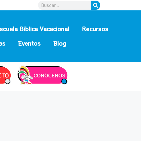
scuela Bíblica Vacacional
Recursos
as
Eventos
Blog