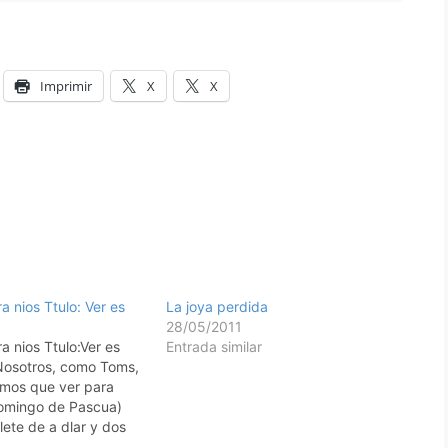
Imprimir
X
X
a nios Ttulo: Ver es
La joya perdida
28/05/2011
a nios Ttulo:Ver es
Entrada similar
Nosotros, como Toms,
emos que ver para
domingo de Pascua)
lete de a dlar y dos
s ("paper clips")