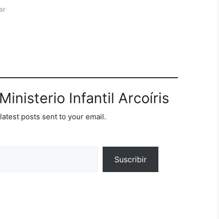
orque me has visto,
ar
 dijo Jess; dichosos
an visto y sin embargo
inisterio Infantil Arcoíris
latest posts sent to your email.
Suscribir