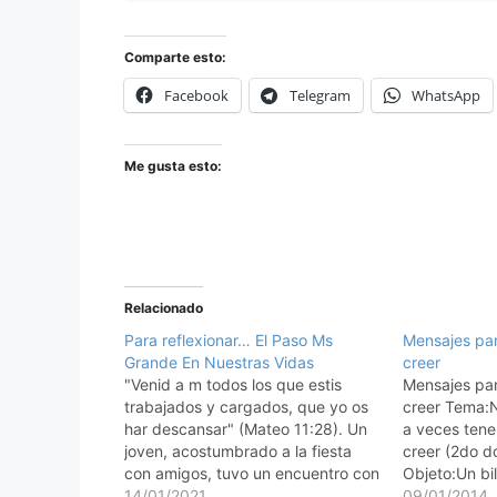
Comparte esto:
Facebook
Telegram
WhatsApp
Me gusta esto:
Relacionado
Para reflexionar… El Paso Ms
Mensajes par
Grande En Nuestras Vidas
creer
"Venid a m todos los que estis
Mensajes par
trabajados y cargados, que yo os
creer Tema:
har descansar" (Mateo 11:28). Un
a veces ten
joven, acostumbrado a la fiesta
creer (2do 
con amigos, tuvo un encuentro con
Objeto:Un bil
Jess en un da especial.
14/01/2021
sujeta papele
09/01/2014