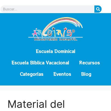
contenido
Escuela Dominical
Escuela Bíblica Vacacional
Recursos
Categorías
Eventos
Blog
Material del