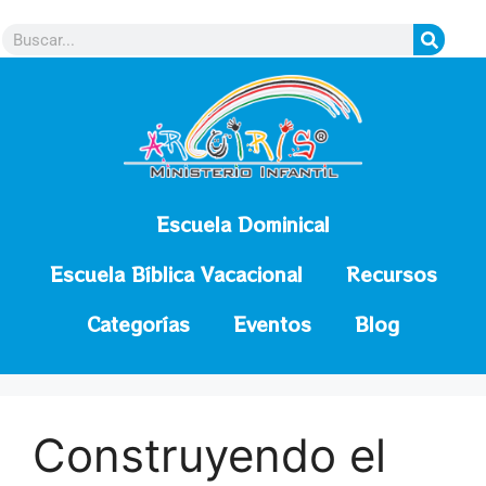
contenido
Escuela Dominical
Escuela Bíblica Vacacional
Recursos
Categorías
Eventos
Blog
Construyendo el