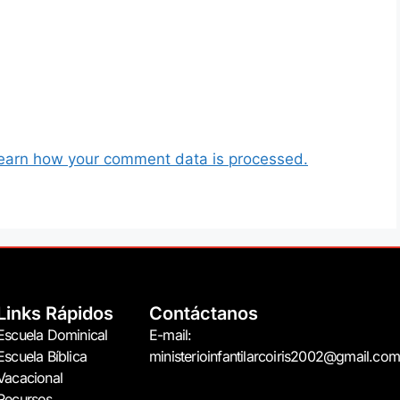
earn how your comment data is processed.
Links Rápidos
Contáctanos
Escuela Dominical
E-mail:
Escuela Bíblica
ministerioinfantilarcoiris2002@gmail.com
Vacacional
Recursos