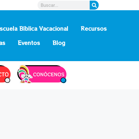
scuela Bíblica Vacacional
Recursos
as
Eventos
Blog