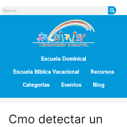
contenido
Escuela Dominical
Escuela Bíblica Vacacional
Recursos
Categorías
Eventos
Blog
Cmo detectar un