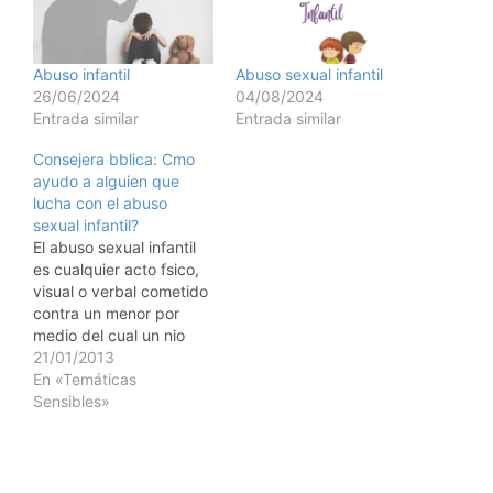
Abuso infantil
Abuso sexual infantil
26/06/2024
04/08/2024
Entrada similar
Entrada similar
Consejera bblica: Cmo
ayudo a alguien que
lucha con el abuso
sexual infantil?
El abuso sexual infantil
es cualquier acto fsico,
visual o verbal cometido
contra un menor por
medio del cual un nio
mayor o un adulto
21/01/2013
obtienen placer sexual.
En «Temáticas
A menudo el abuso lo
Sensibles»
comete un conocido del
menor o alguien con
quien tiene contacto
frecuente. El incesto es