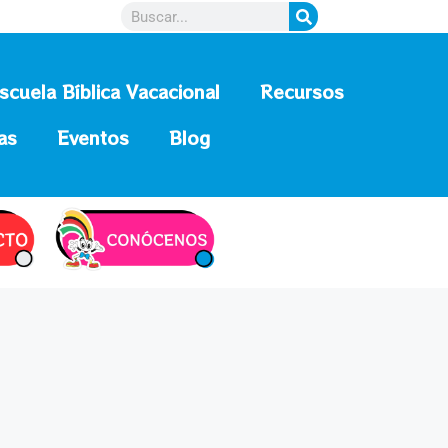
scuela Bíblica Vacacional
Recursos
as
Eventos
Blog