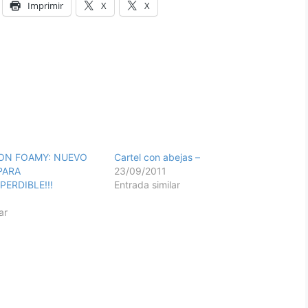
Imprimir
X
X
ON FOAMY: NUEVO
Cartel con abejas –
PARA
23/09/2011
PERDIBLE!!!
Entrada similar
ar