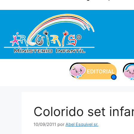
contenido
Colorido set infan
10/09/2011
por
Abel Esquivel sr.