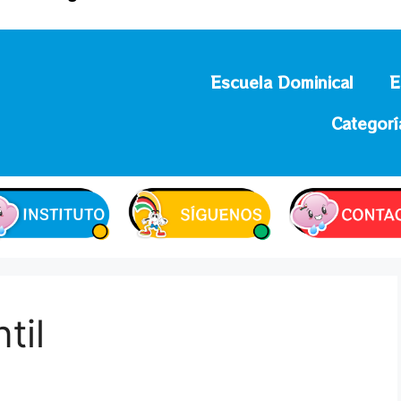
Escuela Dominical
E
Categorí
til