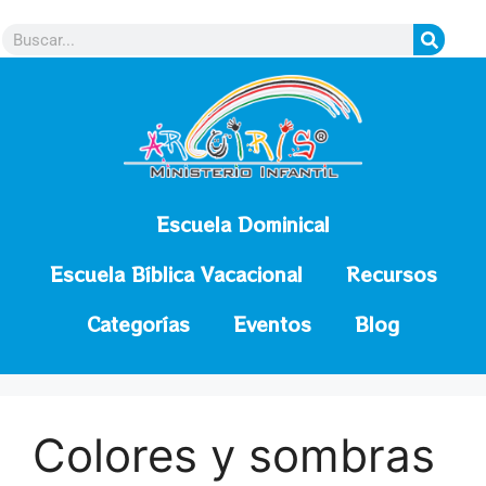
contenido
Escuela Dominical
Escuela Bíblica Vacacional
Recursos
Categorías
Eventos
Blog
Colores y sombras