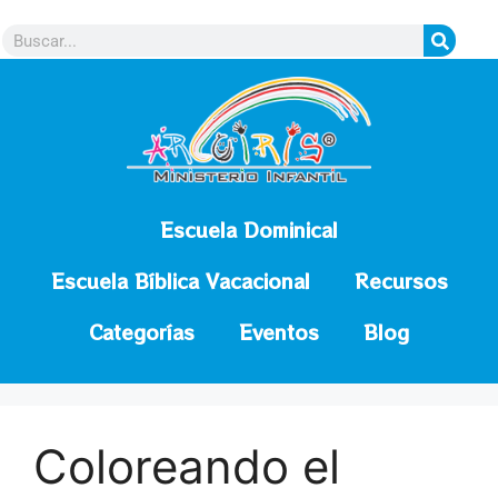
contenido
Escuela Dominical
Escuela Bíblica Vacacional
Recursos
Categorías
Eventos
Blog
Coloreando el