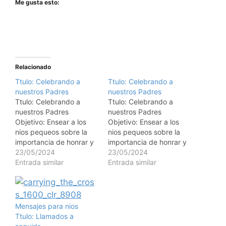
Me gusta esto:
Relacionado
Ttulo: Celebrando a
Ttulo: Celebrando a
nuestros Padres
nuestros Padres
Ttulo: Celebrando a
Ttulo: Celebrando a
nuestros Padres
nuestros Padres
Objetivo: Ensear a los
Objetivo: Ensear a los
nios pequeos sobre la
nios pequeos sobre la
importancia de honrar y
importancia de honrar y
amar a sus padres, y
23/05/2024
amar a sus padres, y
23/05/2024
celebrar el Da del Padre.
Entrada similar
celebrar el Da del Padre.
Entrada similar
Versculo Bblico: "Honra a
Versculo Bblico: "Honra a
tu padre y a tu madre,
tu padre y a tu madre,
que es el primer
que es el primer
mandamiento con
mandamiento con
Mensajes para nios
promesa." - Efesios 6:2
promesa." - Efesios 6:2
Ttulo: Llamados a
(NTV) Actividades:
(NTV) Actividades: