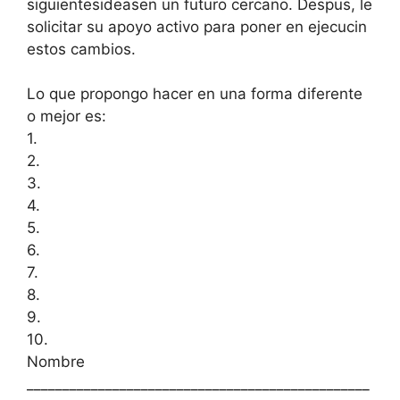
siguientesideasen un futuro cercano. Despus, le
solicitar su apoyo activo para poner en ejecucin
estos cambios.
Lo que propongo hacer en una forma diferente
o mejor es:
1.
2.
3.
4.
5.
6.
7.
8.
9.
10.
Nombre
________________________________________________