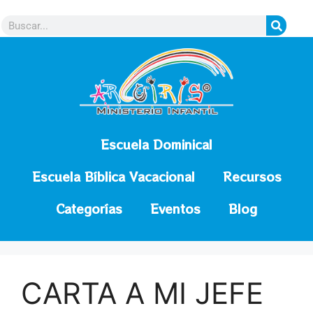
contenido
Escuela Dominical
Escuela Bíblica Vacacional
Recursos
Categorías
Eventos
Blog
CARTA A MI JEFE