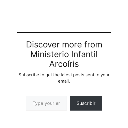
conflicto entre
losobjetivosdel subgrupo
y las metas personales
de los miembros. II.
Experimentar la
competencia entre
subgrupos y dentro de
ellos mismos. III.
Discover more from
Identificar lospatronesde
Ministerio Infantil
competencia y la
cooperacin entre los
Arcoíris
miembros…
Subscribe to get the latest posts sent to your
email.
Suscribir