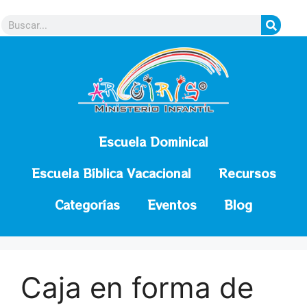
contenido
Escuela Dominical
Escuela Bíblica Vacacional
Recursos
Categorías
Eventos
Blog
Caja en forma de