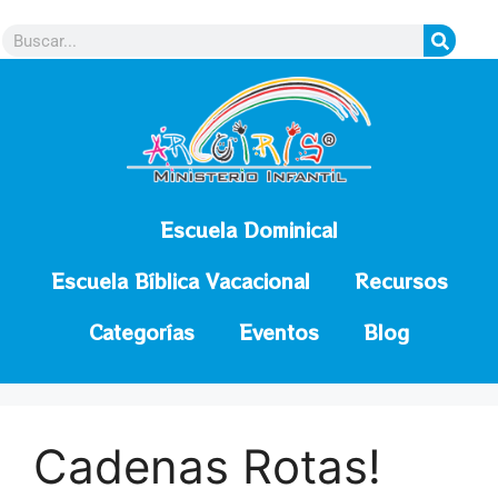
contenido
Escuela Dominical
Escuela Bíblica Vacacional
Recursos
Categorías
Eventos
Blog
Cadenas Rotas!