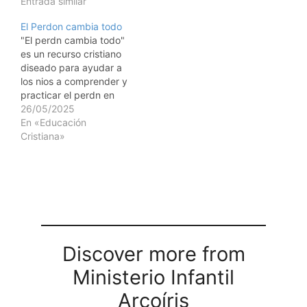
Entrada similar
El Perdon cambia todo
"El perdn cambia todo"
es un recurso cristiano
diseado para ayudar a
los nios a comprender y
practicar el perdn en
diferentes contextos:
26/05/2025
familia, iglesia y
En «Educación
comunidad. A travs de
Cristiana»
lecciones basadas en
enseanzas bblicas, los
pequeos aprendern que
el perdn es esencial para
vivir en paz y armona
con…
Discover more from
Ministerio Infantil
Arcoíris