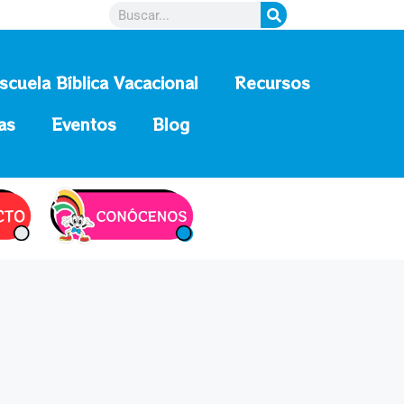
scuela Bíblica Vacacional
Recursos
as
Eventos
Blog