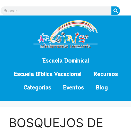
contenido
Escuela Dominical
Escuela Bíblica Vacacional
Recursos
Categorías
Eventos
Blog
BOSQUEJOS DE