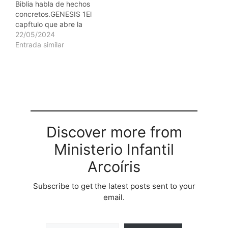
Biblia habla de hechos
concretos.GENESIS 1El
capftulo que abre la
Biblia es diametralmente
22/05/2024
opuesto a varias
Entrada similar
filosoffas humanas. Al
considerar estas teorfas
populares el creyente no
se apoya en las arenas
movedizas de la opinion
humana sino en la roca
firme de…
Discover more from
Ministerio Infantil
Arcoíris
Subscribe to get the latest posts sent to your
email.