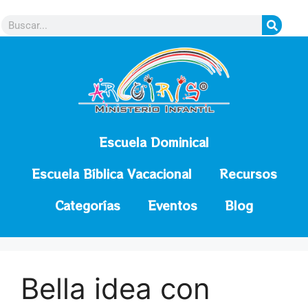
contenido
Escuela Dominical
Escuela Bíblica Vacacional
Recursos
Categorías
Eventos
Blog
Bella idea con