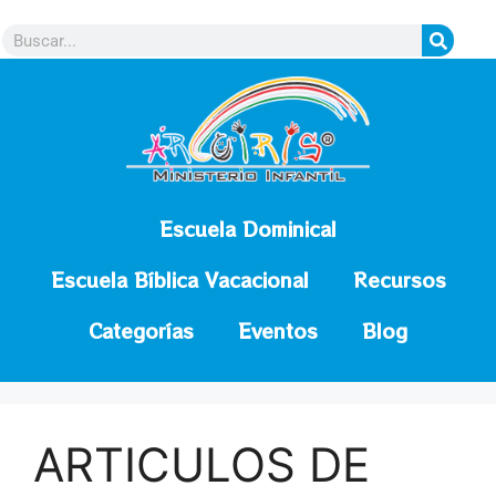
contenido
Escuela Dominical
Escuela Bíblica Vacacional
Recursos
Categorías
Eventos
Blog
ARTICULOS DE