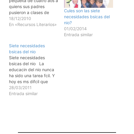
pequeita de cuatro aos a
quiens sus padres
Cules son las siete
pusieron a clases de
necesidades bsicas del
piano, su mam exaltaba
18/12/2010
nio?
a lo sumo las cualidades
En «Recursos Literarios»
01/02/2014
que tena la nia, antes de
Entrada similar
inscribirla le mencion a
su maestro que desde el
Siete necesidades
vientre haba recibido
bsicas del nio
muchisima estimulacin
Siete necesidades
para ello,…
bsicas del nio La
educacin del nio nunca
ha sido una tarea fcil. Y
hoy es ms difcil que
nunca. Esto significa que
28/03/2011
ms que nunca se
Entrada similar
necesitan buenos
padres (y maestros).
Significa que el edificar
vidas lleva tiempo,
tolerancia, fe, auto-
sacrificio, amor y