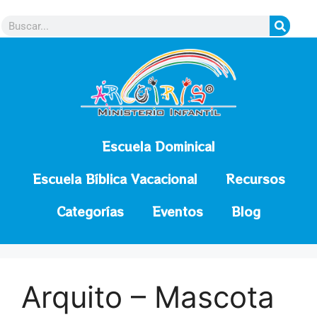
contenido
Escuela Dominical
Escuela Bíblica Vacacional
Recursos
Categorías
Eventos
Blog
Arquito – Mascota