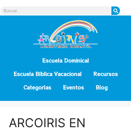
contenido
Escuela Dominical
Escuela Bíblica Vacacional
Recursos
Categorías
Eventos
Blog
ARCOIRIS EN