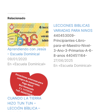
Relacionado
LECCIONES BIBLICAS
VARIADAS PARA NINOS
440453009-
Principiantes-Libro-
para-el-Maestro-Nivel-
Aprendiendo con Jesús
3-Ano-3-Primarios-A-6-
– Escuela Dominical
8-anos 440451164-
09/01/2020
Parvulos-menores-libro-
27/06/2025
En «Escuela Dominical»
del-alumno-Nivel-1-Ano-
En «Escuela Dominical»
3 440451559-Parvulos-
menores-Libro-para-el-
Maestro-Nivel-2-Ano-3
440451986-Parvulos-
mayores-Libro-para-el-
Maestro-Nivel-2-Ano-3
CUANDO LA TIERRA
440452548-Parvulos-
HIZO TUN TUN –
mayores-Libro-del-
LECCIÓN BÍBLICA –
Alumno-Nivel-2-Ano-3