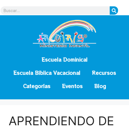
contenido
Escuela Dominical
Escuela Bíblica Vacacional
Recursos
Categorías
Eventos
Blog
APRENDIENDO DE