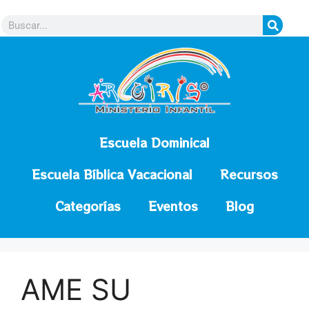
contenido
Escuela Dominical
Escuela Bíblica Vacacional
Recursos
Categorías
Eventos
Blog
AME SU