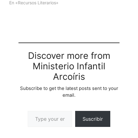
el Reino venga a tu
En «Recursos Literarios»
hogar y ste sea
transformado. Si t
quieres pertenecer a la
iglesia que Dios est
restaurando, tienes que
abrir tu corazn y recibir…
Discover more from
Ministerio Infantil
Arcoíris
Subscribe to get the latest posts sent to your
email.
Suscribir