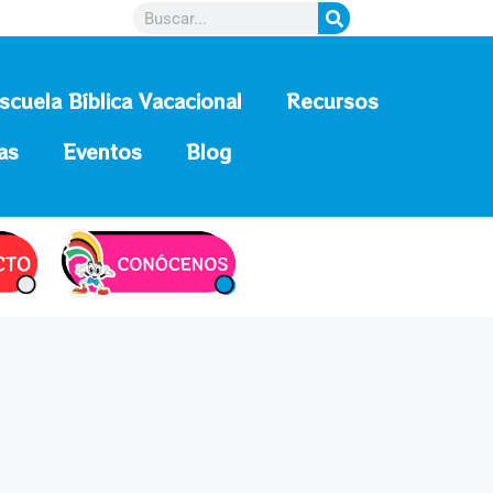
scuela Bíblica Vacacional
Recursos
as
Eventos
Blog